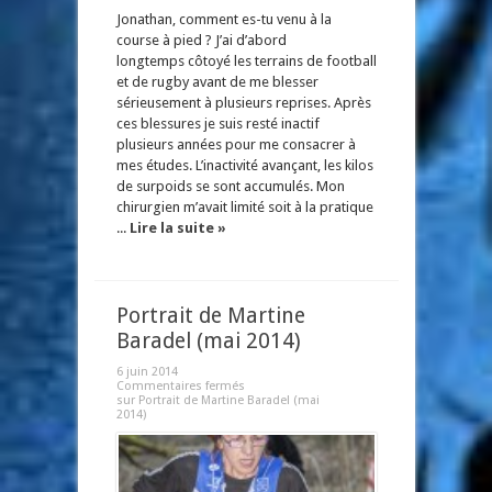
Jonathan, comment es-tu venu à la
course à pied ? J’ai d’abord
longtemps côtoyé les terrains de football
et de rugby avant de me blesser
sérieusement à plusieurs reprises. Après
ces blessures je suis resté inactif
plusieurs années pour me consacrer à
mes études. L’inactivité avançant, les kilos
de surpoids se sont accumulés. Mon
chirurgien m’avait limité soit à la pratique
...
Lire la suite »
Portrait de Martine
Baradel (mai 2014)
6 juin 2014
Commentaires fermés
sur Portrait de Martine Baradel (mai
2014)