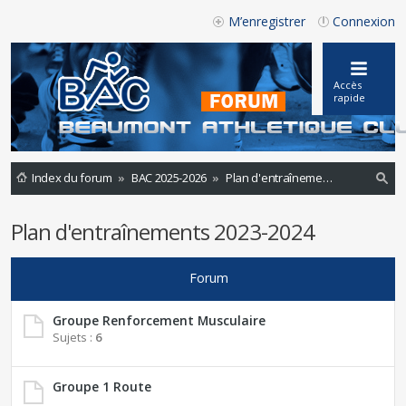
M’enregistrer
Connexion
Accès
rapide
Index du forum
BAC 2025-2026
Plan d'entraînements 2023-2024
ec
Plan d'entraînements 2023-2024
he
rc
Forum
he
r
Groupe Renforcement Musculaire
Sujets :
6
Groupe 1 Route