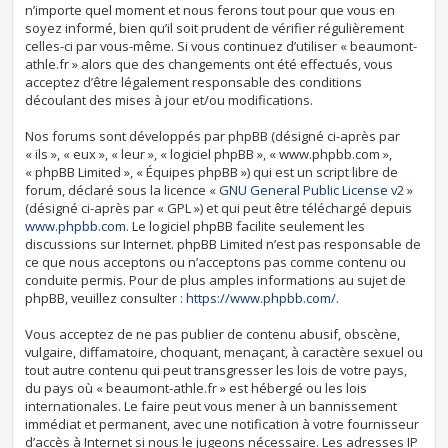
n’importe quel moment et nous ferons tout pour que vous en
soyez informé, bien qu’il soit prudent de vérifier régulièrement
celles-ci par vous-même. Si vous continuez d’utiliser « beaumont-
athle.fr » alors que des changements ont été effectués, vous
acceptez d’être légalement responsable des conditions
découlant des mises à jour et/ou modifications.
Nos forums sont développés par phpBB (désigné ci-après par
« ils », « eux », « leur », « logiciel phpBB », « www.phpbb.com »,
« phpBB Limited », « Équipes phpBB ») qui est un script libre de
forum, déclaré sous la licence «
GNU General Public License v2
»
(désigné ci-après par « GPL ») et qui peut être téléchargé depuis
www.phpbb.com
. Le logiciel phpBB facilite seulement les
discussions sur Internet. phpBB Limited n’est pas responsable de
ce que nous acceptons ou n’acceptons pas comme contenu ou
conduite permis. Pour de plus amples informations au sujet de
phpBB, veuillez consulter :
https://www.phpbb.com/
.
Vous acceptez de ne pas publier de contenu abusif, obscène,
vulgaire, diffamatoire, choquant, menaçant, à caractère sexuel ou
tout autre contenu qui peut transgresser les lois de votre pays,
du pays où « beaumont-athle.fr » est hébergé ou les lois
internationales. Le faire peut vous mener à un bannissement
immédiat et permanent, avec une notification à votre fournisseur
d’accès à Internet si nous le jugeons nécessaire. Les adresses IP