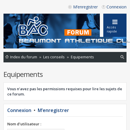
M’enregistrer
Connexion
Accès
rapide
Index du forum
Les conseils
Equipements
ec
Equipements
he
rc
Vous n’avez pas les permissions requises pour lire les sujets de
he
ce forum.
r
Connexion
•
M’enregistrer
Nom d’utilisateur :