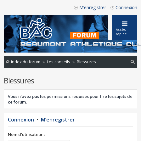
M’enregistrer
Connexion
Accès
rapide
Index du forum
Les conseils
Blessures
ec
Blessures
he
rc
Vous n’avez pas les permissions requises pour lire les sujets de
he
ce forum.
r
Connexion
•
M’enregistrer
Nom d’utilisateur :