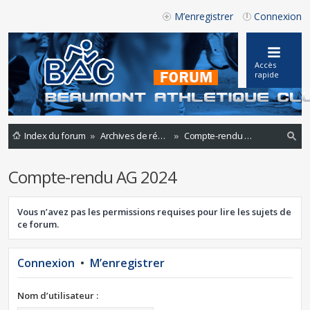
M’enregistrer
Connexion
Accès
rapide
Index du forum
Archives de réunions
Compte-rendu AG 2024
ec
Compte-rendu AG 2024
he
rc
Vous n’avez pas les permissions requises pour lire les sujets de
he
ce forum.
r
Connexion
•
M’enregistrer
Nom d’utilisateur :