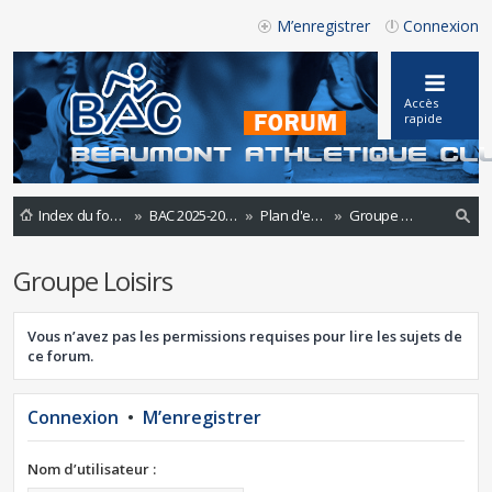
M’enregistrer
Connexion
Accès
rapide
Index du forum
BAC 2025-2026
Plan d'entraînements 2024-2025
Groupe Loisirs
ec
Groupe Loisirs
he
rc
Vous n’avez pas les permissions requises pour lire les sujets de
he
ce forum.
r
Connexion
•
M’enregistrer
Nom d’utilisateur :