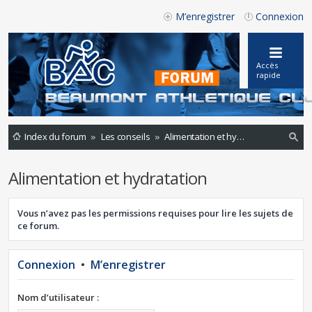
M’enregistrer
Connexion
Accès
rapide
Index du forum
Les conseils
Alimentation et hydratation
ec
Alimentation et hydratation
he
rc
Vous n’avez pas les permissions requises pour lire les sujets de
he
ce forum.
r
Connexion
•
M’enregistrer
Nom d’utilisateur :