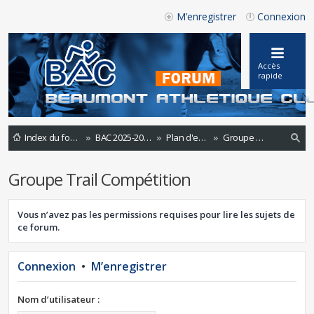
M’enregistrer
Connexion
Accès
rapide
Index du forum
BAC 2025-2026
Plan d'entraînements 2024-2025
Groupe Trail Compétition
ec
Groupe Trail Compétition
he
rc
Vous n’avez pas les permissions requises pour lire les sujets de
he
ce forum.
r
Connexion
•
M’enregistrer
Nom d’utilisateur :