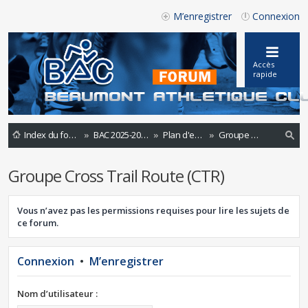
M’enregistrer
Connexion
Accès
rapide
Index du forum
BAC 2025-2026
Plan d'entraînements 2024-2025
Groupe Cross Trail Route (CTR)
ec
Groupe Cross Trail Route (CTR)
he
rc
Vous n’avez pas les permissions requises pour lire les sujets de
he
ce forum.
r
Connexion
•
M’enregistrer
Nom d’utilisateur :