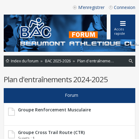
M’enregistrer
Connexion
Accès
rapide
Index du forum
BAC 2025-2026
Plan d'entraînements 2024-2025
ec
Plan d'entraînements 2024-2025
he
rc
Forum
he
r
Groupe Renforcement Musculaire
Groupe Cross Trail Route (CTR)
Sujets :
1