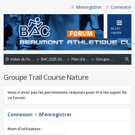
M’enregistrer
Connexion
Accès
rapide
Index du forum
BAC 2025-2026
Plan d'entraînements 2023-2024
Groupe Trail Course Nature
ec
Groupe Trail Course Nature
he
rc
Vous n’avez pas les permissions requises pour lire les sujets de
he
ce forum.
r
Connexion
•
M’enregistrer
Nom d’utilisateur :