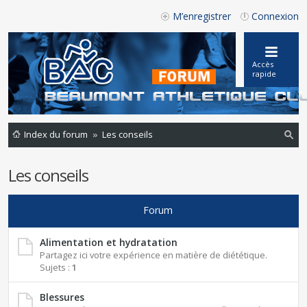
M’enregistrer
Connexion
Accès
rapide
Index du forum
Les conseils
ec
Les conseils
he
rc
Forum
he
r
Alimentation et hydratation
Partagez ici votre expérience en matière de diététique.
Sujets :
1
Blessures