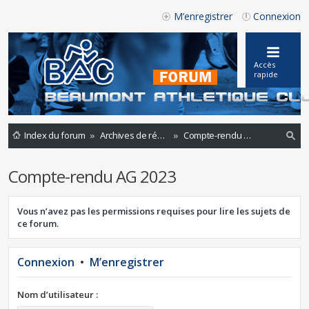
M’enregistrer
Connexion
Accès
rapide
Index du forum
Archives de réunions
Compte-rendu AG 2023
ec
Compte-rendu AG 2023
he
rc
Vous n’avez pas les permissions requises pour lire les sujets de
he
ce forum.
r
Connexion
•
M’enregistrer
Nom d’utilisateur :