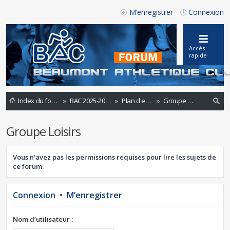
M’enregistrer
Connexion
Accès
rapide
Index du forum
BAC 2025-2026
Plan d'entrainements 2022-2023
Groupe Loisirs
ec
Groupe Loisirs
he
rc
Vous n’avez pas les permissions requises pour lire les sujets de
he
ce forum.
r
Connexion
•
M’enregistrer
Nom d’utilisateur :