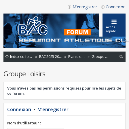
M’enregistrer
Connexion
Accès
rapide
Index du forum
BAC 2025-2026
Plan d'entrainements 2022-2023
Groupe Loisirs
ec
Groupe Loisirs
he
rc
Vous n’avez pas les permissions requises pour lire les sujets de
he
ce forum.
r
Connexion
•
M’enregistrer
Nom d’utilisateur :