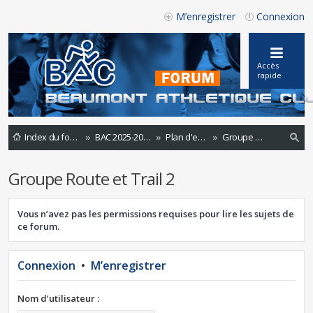
M’enregistrer
Connexion
Accès
rapide
Index du forum
BAC 2025-2026
Plan d'entrainements 2022-2023
Groupe Route et Trail 2
ec
Groupe Route et Trail 2
he
rc
Vous n’avez pas les permissions requises pour lire les sujets de
he
ce forum.
r
Connexion
•
M’enregistrer
Nom d’utilisateur :