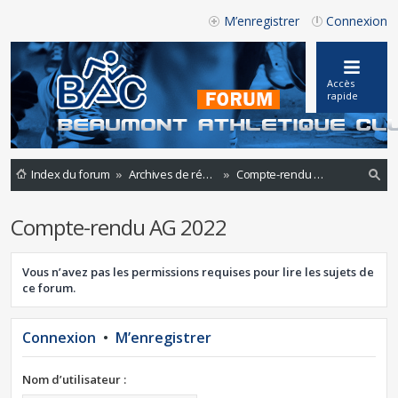
M’enregistrer
Connexion
Accès
rapide
Index du forum
Archives de réunions
Compte-rendu AG 2022
ec
Compte-rendu AG 2022
he
rc
Vous n’avez pas les permissions requises pour lire les sujets de
he
ce forum.
r
Connexion
•
M’enregistrer
Nom d’utilisateur :