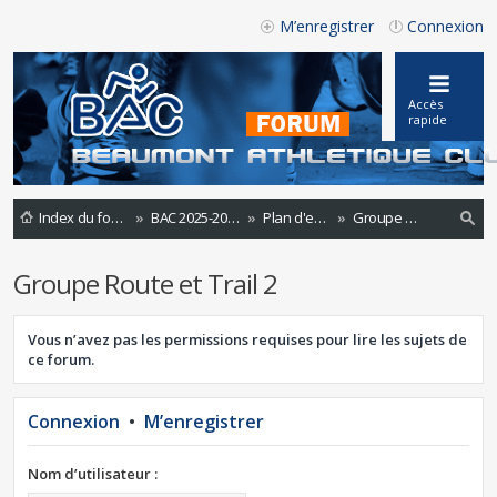
M’enregistrer
Connexion
Accès
rapide
Index du forum
BAC 2025-2026
Plan d'entrainements 2021-2022
Groupe Route et Trail 2
ec
Groupe Route et Trail 2
he
rc
Vous n’avez pas les permissions requises pour lire les sujets de
he
ce forum.
r
Connexion
•
M’enregistrer
Nom d’utilisateur :