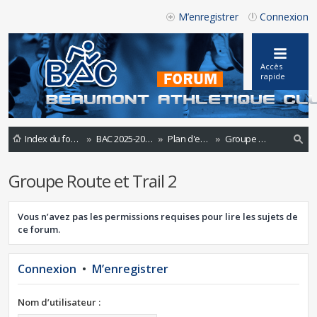
M’enregistrer
Connexion
Accès
rapide
Index du forum
BAC 2025-2026
Plan d'entrainements 2021-2022
Groupe Route et Trail 2
ec
Groupe Route et Trail 2
he
rc
Vous n’avez pas les permissions requises pour lire les sujets de
he
ce forum.
r
Connexion
•
M’enregistrer
Nom d’utilisateur :