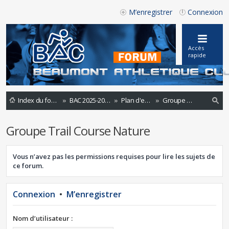
M’enregistrer
Connexion
Accès
rapide
Index du forum
BAC 2025-2026
Plan d'entrainements 2021-2022
Groupe Trail Course Nature
ec
Groupe Trail Course Nature
he
rc
Vous n’avez pas les permissions requises pour lire les sujets de
he
ce forum.
r
Connexion
•
M’enregistrer
Nom d’utilisateur :