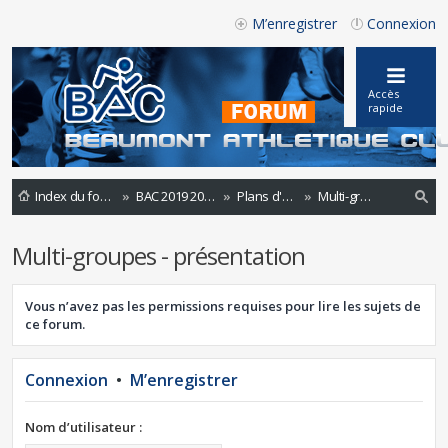
M’enregistrer
Connexion
Accès
rapide
Index du forum
BAC 2019 2020
Plans d'entrainement saison 2019 - 2020
Multi-groupes - présentation
ec
Multi-groupes - présentation
he
rc
Vous n’avez pas les permissions requises pour lire les sujets de
he
ce forum.
r
Connexion
•
M’enregistrer
Nom d’utilisateur :