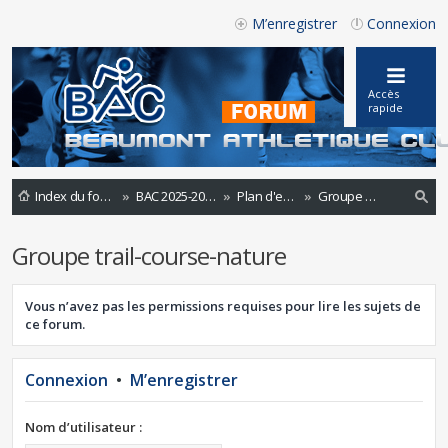
M’enregistrer
Connexion
Accès
rapide
Index du forum
BAC 2025-2026
Plan d'entrainements 2020 -2021
Groupe trail-course-nature
ec
Groupe trail-course-nature
he
rc
Vous n’avez pas les permissions requises pour lire les sujets de
he
ce forum.
r
Connexion
•
M’enregistrer
Nom d’utilisateur :