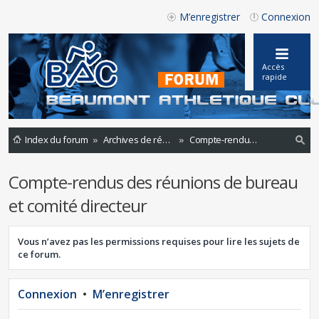
M’enregistrer
Connexion
Accès
rapide
Index du forum
Archives de réunions
Compte-rendus des réunions de bureau et comité directeur
ec
Compte-rendus des réunions de bureau
he
et comité directeur
rc
he
Vous n’avez pas les permissions requises pour lire les sujets de
r
ce forum.
Connexion
•
M’enregistrer