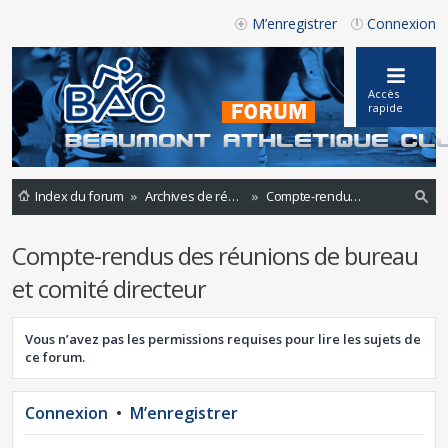
M’enregistrer
Connexion
Accès
rapide
Index du forum
Archives de réunions
Compte-rendus des réunions de bureau et comité directeur
ec
Compte-rendus des réunions de bureau
he
et comité directeur
rc
he
Vous n’avez pas les permissions requises pour lire les sujets de
r
ce forum.
Connexion
•
M’enregistrer