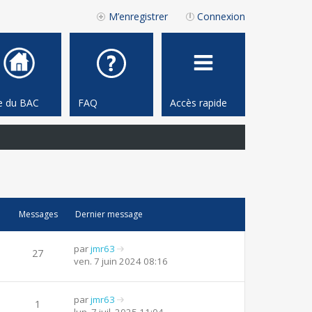
M’enregistrer
Connexion
te du BAC
FAQ
Accès rapide
Messages
Dernier message
par
jmr63
27
V
ven. 7 juin 2024 08:16
o
i
r
par
jmr63
1
l
V