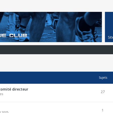
Si
Sujets
comité directeur
27
es
1
t 2025