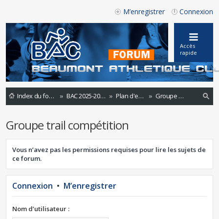
M’enregistrer
Connexion
Accès
rapide
Index du forum
BAC 2025-2026
Plan d'entrainements 2020 -2021
Groupe trail compétition
ec
Groupe trail compétition
he
rc
Vous n’avez pas les permissions requises pour lire les sujets de
he
ce forum.
r
Connexion
•
M’enregistrer
Nom d’utilisateur :