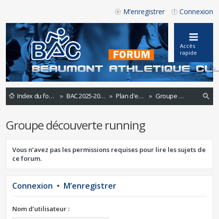
M’enregistrer
Connexion
Accès
rapide
Index du forum
BAC 2025-2026
Plan d'entrainements 2020 -2021
Groupe découverte running
ec
Groupe découverte running
he
rc
Vous n’avez pas les permissions requises pour lire les sujets de
he
ce forum.
r
Connexion
•
M’enregistrer
Nom d’utilisateur :