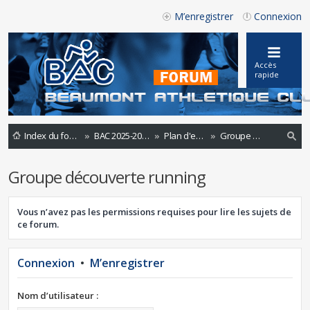
M’enregistrer
Connexion
Accès
rapide
Index du forum
BAC 2025-2026
Plan d'entrainements 2020 -2021
Groupe découverte running
ec
Groupe découverte running
he
rc
Vous n’avez pas les permissions requises pour lire les sujets de
he
ce forum.
r
Connexion
•
M’enregistrer
Nom d’utilisateur :