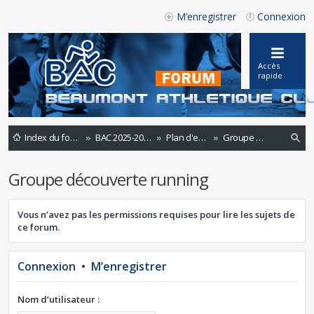
M’enregistrer
Connexion
Accès
rapide
Index du forum
BAC 2025-2026
Plan d'entrainements 2020 -2021
Groupe découverte running
ec
Groupe découverte running
he
rc
Vous n’avez pas les permissions requises pour lire les sujets de
he
ce forum.
r
Connexion
•
M’enregistrer
Nom d’utilisateur :