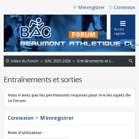
M’enregistrer
Connexion
Accès
rapide
Index du forum
BAC 2025-2026
Entraînements et sorties
ec
Entraînements et sorties
he
rc
Vous n’avez pas les permissions requises pour lire les sujets de
he
ce forum.
r
Connexion
•
M’enregistrer
Nom d’utilisateur :