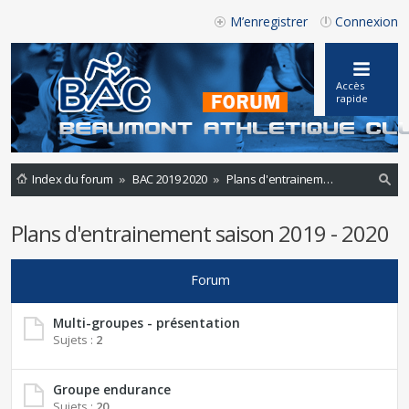
M’enregistrer
Connexion
Accès
rapide
Index du forum
BAC 2019 2020
Plans d'entrainement saison 2019 - 2020
ec
Plans d'entrainement saison 2019 - 2020
he
rc
Forum
he
r
Multi-groupes - présentation
Sujets :
2
Groupe endurance
Sujets :
20