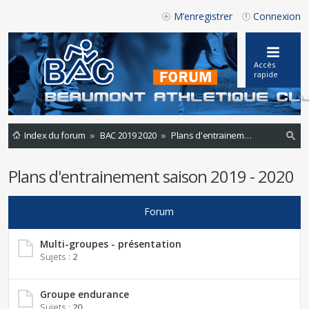
M’enregistrer
Connexion
Accès
rapide
Index du forum
BAC 2019 2020
Plans d'entrainement saison 2019 - 2020
ec
Plans d'entrainement saison 2019 - 2020
he
rc
Forum
he
r
Multi-groupes - présentation
Sujets :
2
Groupe endurance
Sujets :
20