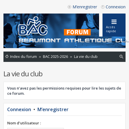
M’enregistrer
Connexion
Accès
rapide
Index du forum
BAC 2025-2026
La vie du club
ec
La vie du club
he
rc
Vous n’avez pas les permissions requises pour lire les sujets de
he
ce forum.
r
Connexion
•
M’enregistrer
Nom d’utilisateur :