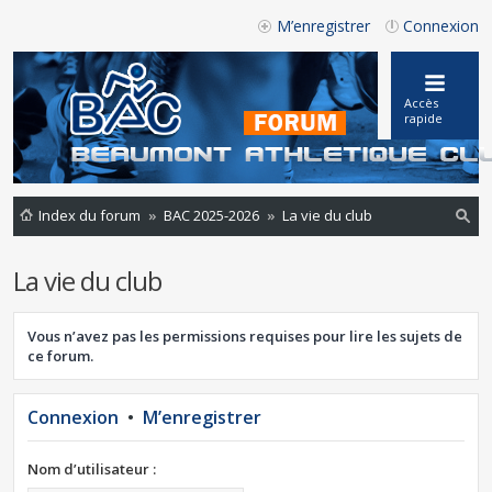
M’enregistrer
Connexion
Accès
rapide
Index du forum
BAC 2025-2026
La vie du club
ec
La vie du club
he
rc
Vous n’avez pas les permissions requises pour lire les sujets de
he
ce forum.
r
Connexion
•
M’enregistrer
Nom d’utilisateur :