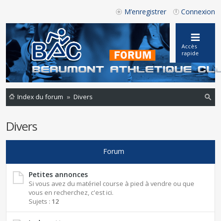
M’enregistrer
Connexion
Accès
rapide
Index du forum
Divers
ec
Divers
he
rc
Forum
he
r
Petites annonces
Si vous avez du matériel course à pied à vendre ou que
vous en recherchez, c'est ici.
Sujets :
12