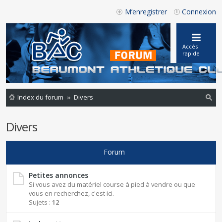
M’enregistrer
Connexion
Accès
rapide
Index du forum
Divers
ec
Divers
he
rc
Forum
he
r
Petites annonces
Si vous avez du matériel course à pied à vendre ou que
vous en recherchez, c'est ici.
Sujets :
12