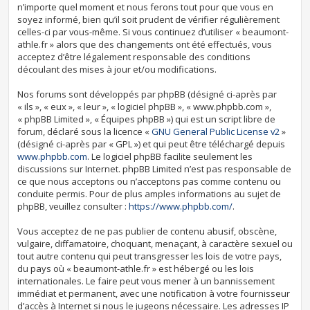
n’importe quel moment et nous ferons tout pour que vous en
soyez informé, bien qu’il soit prudent de vérifier régulièrement
celles-ci par vous-même. Si vous continuez d’utiliser « beaumont-
athle.fr » alors que des changements ont été effectués, vous
acceptez d’être légalement responsable des conditions
découlant des mises à jour et/ou modifications.
Nos forums sont développés par phpBB (désigné ci-après par
« ils », « eux », « leur », « logiciel phpBB », « www.phpbb.com »,
« phpBB Limited », « Équipes phpBB ») qui est un script libre de
forum, déclaré sous la licence «
GNU General Public License v2
»
(désigné ci-après par « GPL ») et qui peut être téléchargé depuis
www.phpbb.com
. Le logiciel phpBB facilite seulement les
discussions sur Internet. phpBB Limited n’est pas responsable de
ce que nous acceptons ou n’acceptons pas comme contenu ou
conduite permis. Pour de plus amples informations au sujet de
phpBB, veuillez consulter :
https://www.phpbb.com/
.
Vous acceptez de ne pas publier de contenu abusif, obscène,
vulgaire, diffamatoire, choquant, menaçant, à caractère sexuel ou
tout autre contenu qui peut transgresser les lois de votre pays,
du pays où « beaumont-athle.fr » est hébergé ou les lois
internationales. Le faire peut vous mener à un bannissement
immédiat et permanent, avec une notification à votre fournisseur
d’accès à Internet si nous le jugeons nécessaire. Les adresses IP