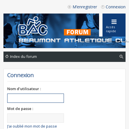
M’enregistrer
Connexion
Accès
rapide
Index du forum
ec
Connexion
he
rc
Nom d’utilisateur :
he
r
Mot de passe :
J’ai oublié mon mot de passe