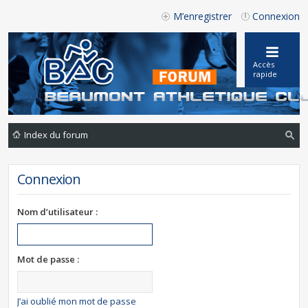
M’enregistrer
Connexion
Accès
rapide
Index du forum
ec
Connexion
he
rc
Nom d’utilisateur :
he
r
Mot de passe :
J’ai oublié mon mot de passe