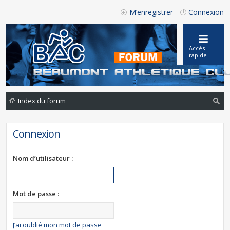
M’enregistrer
Connexion
Accès
rapide
Index du forum
ec
Connexion
he
rc
Nom d’utilisateur :
he
r
Mot de passe :
J’ai oublié mon mot de passe