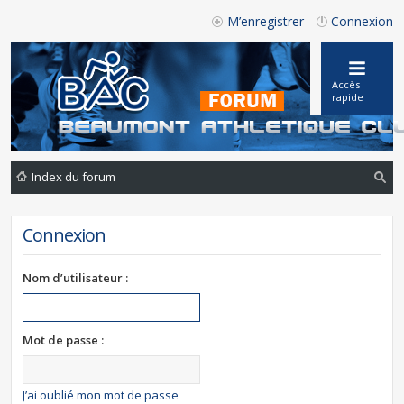
M’enregistrer
Connexion
Accès
rapide
Index du forum
ec
Connexion
he
rc
Nom d’utilisateur :
he
r
Mot de passe :
J’ai oublié mon mot de passe