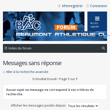
M’enregistrer
Connexion
Accès
rapide
Index du forum
ec
Messages sans réponse
he
rc
Aller à la recherche avancée
he
0 résultat trouvé • Page
1
sur
1
r
Aucun sujet ou message ne correspond à vos critères de
recherche.
Afficher les messages postés depuis