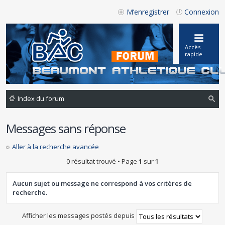
M’enregistrer
Connexion
Accès
rapide
Index du forum
ec
Messages sans réponse
he
rc
Aller à la recherche avancée
he
0 résultat trouvé • Page
1
sur
1
r
Aucun sujet ou message ne correspond à vos critères de
recherche.
Afficher les messages postés depuis