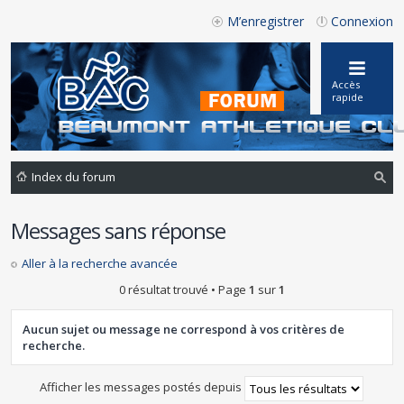
M’enregistrer
Connexion
Accès
rapide
Index du forum
ec
Messages sans réponse
he
rc
Aller à la recherche avancée
he
0 résultat trouvé • Page
1
sur
1
r
Aucun sujet ou message ne correspond à vos critères de
recherche.
Afficher les messages postés depuis