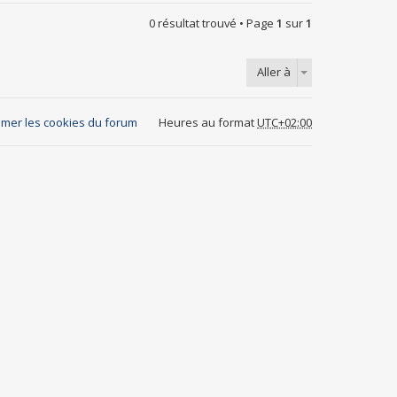
0 résultat trouvé • Page
1
sur
1
Aller à
mer les cookies du forum
Heures au format
UTC+02:00