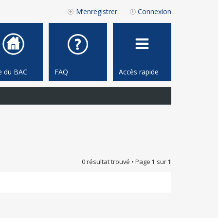
M’enregistrer
Connexion
te du BAC
FAQ
Accès rapide
0 résultat trouvé • Page
1
sur
1