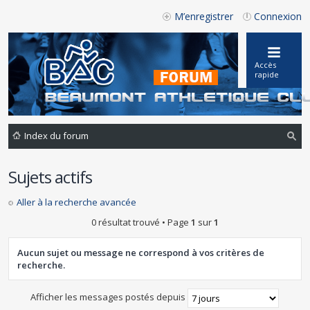
M’enregistrer
Connexion
Accès
rapide
Index du forum
ec
Sujets actifs
he
rc
Aller à la recherche avancée
he
0 résultat trouvé • Page
1
sur
1
r
Aucun sujet ou message ne correspond à vos critères de
recherche.
Afficher les messages postés depuis