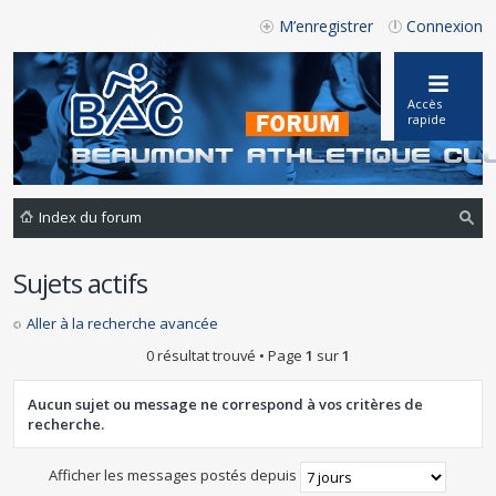
M’enregistrer
Connexion
Accès
rapide
Index du forum
ec
Sujets actifs
he
rc
Aller à la recherche avancée
he
0 résultat trouvé • Page
1
sur
1
r
Aucun sujet ou message ne correspond à vos critères de
recherche.
Afficher les messages postés depuis