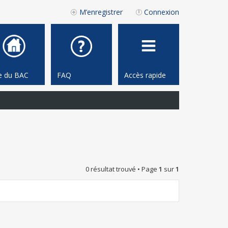
M’enregistrer
Connexion
te du BAC
FAQ
Accès rapide
0 résultat trouvé • Page
1
sur
1