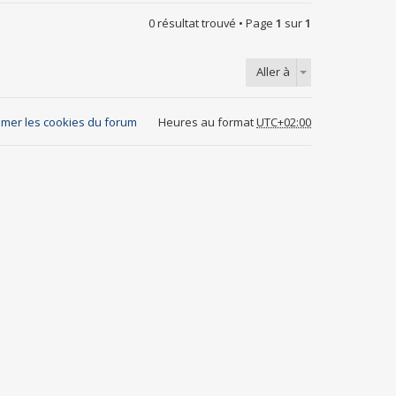
0 résultat trouvé • Page
1
sur
1
Aller à
mer les cookies du forum
Heures au format
UTC+02:00