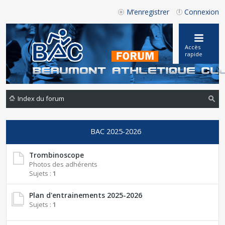
M’enregistrer
Connexion
Accès
rapide
Index du forum
ec
he
BAC 2025-2026
rc
Trombinoscope
he
Photos des adhérents
r
Sujets :
1
Plan d'entrainements 2025-2026
Sujets :
1